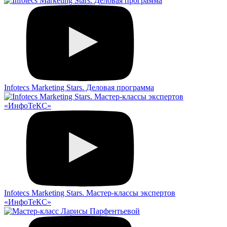
Infotecs Marketing Stars. Деловая программа
Infotecs Marketing Stars. Мастер-классы экспертов
«ИнфоТеКС»